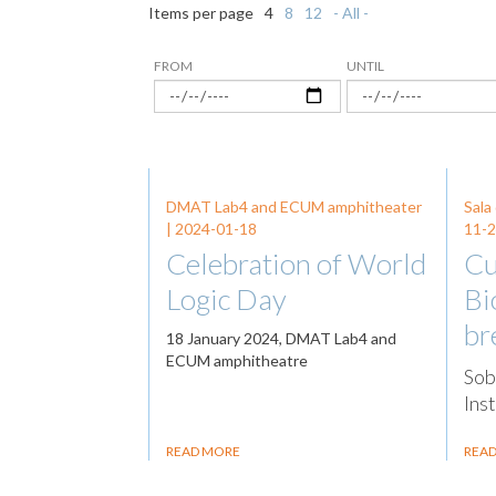
Items per page
4
8
12
- All -
FROM
UNTIL
DMAT Lab4 and ECUM amphitheater
Sala
|
2024-01-18
11-
Celebration of World
Cu
Logic Day
Bi
br
18 January 2024, DMAT Lab4 and
ECUM amphitheatre
Sob
Ins
READ MORE
REA