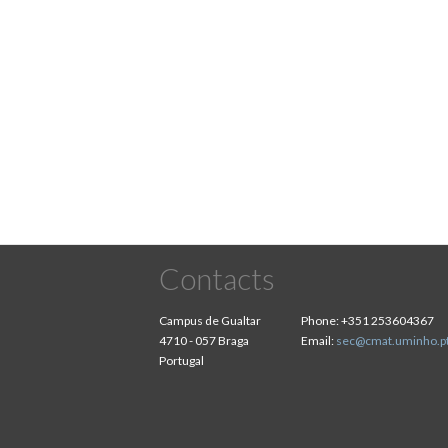
Pagination
Contacts
Campus de Gualtar
Phone:
+351 253604367
4710 - 057 Braga
Email:
sec@cmat.uminho.p
Portugal