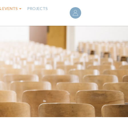
User
& EVENTS
PROJECTS
account
menu