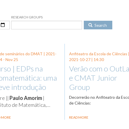
RESEARCH GROUPS
Search
 de seminários do DMAT |
2021-
Anfiteatro da Escola de Ciências 
24
-
Nov 25
2021-10-27
| 14:30
rso | EDPs na
Verão com o OutL
omatemática: uma
e CMAT Junior
eve introdução
Group
re ||
Paulo Amorim
|
Decorrerão no Anfiteatro da Esco
de Ciências:
tituto de Matemática,…
D MORE
READ MORE