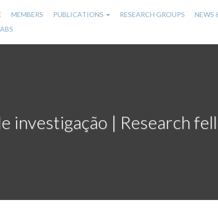
E
MEMBERS
PUBLICATIONS
RESEARCH GROUPS
NEWS 
n
LABS
gation
de investigação | Research fel