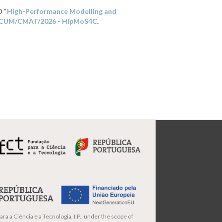
D “
High-Performance Modelling and
ECUM/CMAT/2026 - HipMoS4C
.
ra a Ciência e a Tecnologia, I.P., under the scope of