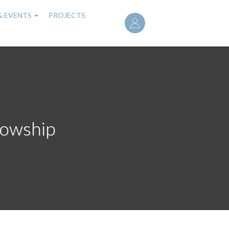
User
& EVENTS
PROJECTS
account
menu
lowship