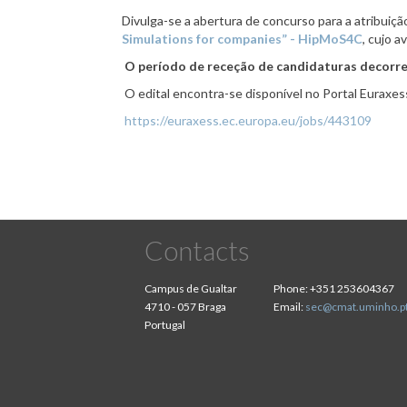
Divulga-se a abertura de concurso para a atribuiçã
Simulations for companies” - HipMoS4C
,
cujo a
O período de receção de candidaturas decorre 
O edital encontra-se disponível no Portal Euraxess
https://euraxess.ec.europa.eu/jobs/443109
Contacts
Campus de Gualtar
Phone:
+351 253604367
4710 - 057 Braga
Email:
sec@cmat.uminho.p
Portugal