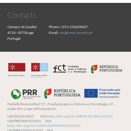
Contacts
Campus de Gualtar
Phone:
+351 253604367
4710 - 057 Braga
Email:
sec@cmat.uminho.pt
Portugal
Partially financed by
FCT - Fundação para a Ciência e a Tecnologia, I.P.,
under the scope of the projects:
UID/00013/2025 DOI
https://doi.org/10.54499/UID/00013/2025
UID/PRR/00013/2025 DOI
https://doi.org/10.54499/UID/PRR/00013/2025
.
UID/PRR2/00013/2025 DOI