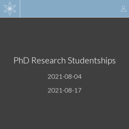
Skip
to
main
content
PhD Research Studentships
2021-08-04
2021-08-17