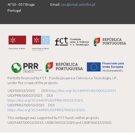
4710 - 057 Braga
Email:
sec@cmat.uminho.pt
Portugal
Partially financed by
FCT - Fundação para a Ciência e a Tecnologia, I.P.,
under the scope of the projects:
UID/00013/2025 DOI
https://doi.org/10.54499/UID/00013/2025
UID/PRR/00013/2025 DOI
https://doi.org/10.54499/UID/PRR/00013/2025
.
UID/PRR2/00013/2025 DOI
https://doi.org/10.54499/UID/PRR2/00013/2025
.
This webpage was supported by FCT funds within projects
UID/MAT/00013/2013, UIDB/00013/2020 and UIDP/00013/2020.