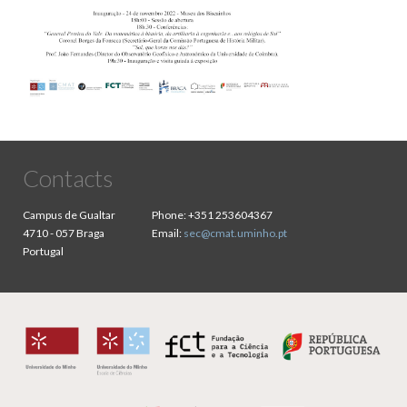
Contacts
Campus de Gualtar
Phone:
+351 253604367
4710 - 057 Braga
Email:
sec@cmat.uminho.pt
Portugal