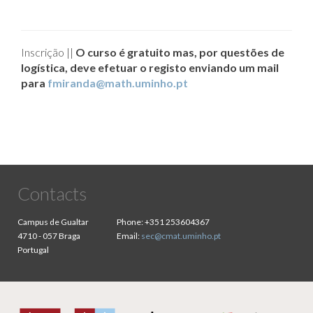
Inscrição ||
O curso é gratuito mas, por questões de
logística, deve efetuar o registo enviando um mail
para
fmiranda@math.uminho.pt
Contacts
Campus de Gualtar
Phone:
+351 253604367
4710 - 057 Braga
Email:
sec@cmat.uminho.pt
Portugal