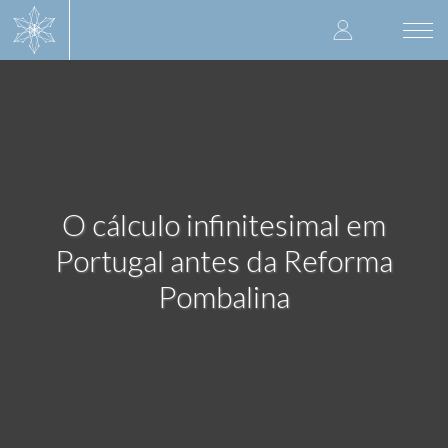
Skip
User
to
Togg
main
navi
accoun
content
menu
O cálculo infinitesimal em
Portugal antes da Reforma
Pombalina