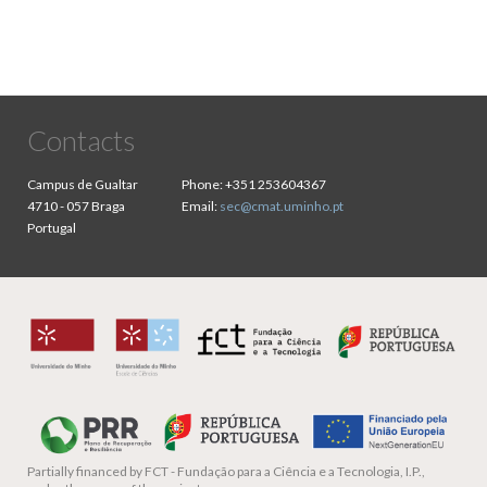
Contacts
Campus de Gualtar
Phone:
+351 253604367
4710 - 057 Braga
Email:
sec@cmat.uminho.pt
Portugal
Partially financed by
FCT - Fundação para a Ciência e a Tecnologia, I.P.,