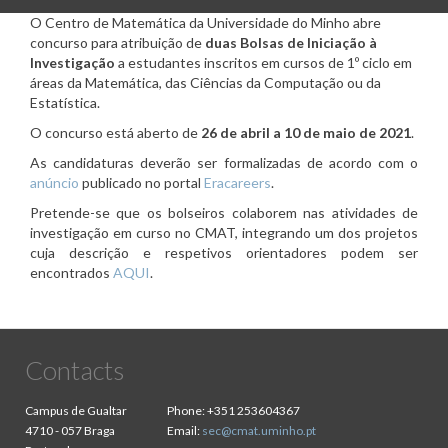
O Centro de Matemática da Universidade do Minho abre
concurso para atribuição de
duas Bolsas de Iniciação à
Investigação
a estudantes inscritos em cursos de 1º ciclo em
áreas da Matemática, das Ciências da Computação ou da
Estatística.
O concurso está aberto de
26 de abril a 10 de maio de 2021
.
As candidaturas deverão ser formalizadas de acordo com o
anúncio
publicado no portal
Eracareers
.
Pretende-se que os bolseiros colaborem nas atividades de
investigação em curso no CMAT, integrando um dos projetos
cuja descrição e respetivos orientadores podem ser
encontrados
AQUI
.
Contacts
Campus de Gualtar
Phone:
+351 253604367
4710 - 057 Braga
Email:
sec@cmat.uminho.pt