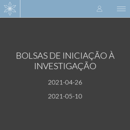
Skip
User
to
Togg
main
navi
accoun
content
menu
BOLSAS DE INICIAÇÃO À
INVESTIGAÇÃO
2021-04-26
2021-05-10