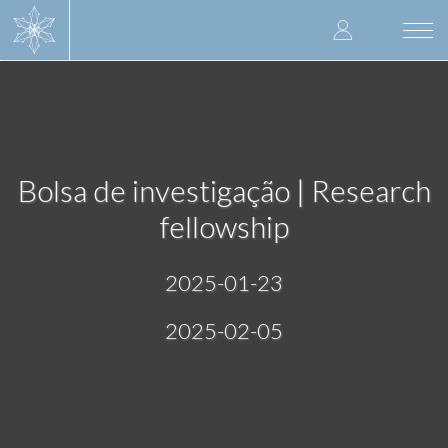
Skip
User
to
Togg
main
navi
accoun
content
menu
Bolsa de investigação | Research
fellowship
2025-01-23
2025-02-05