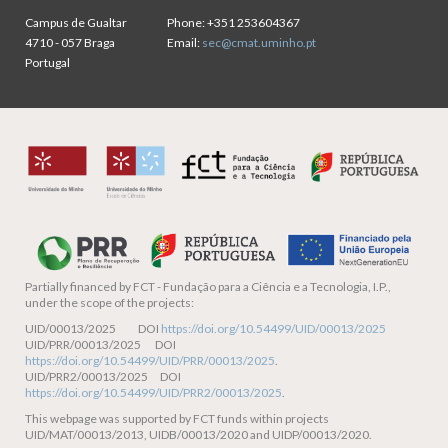
Campus de Gualtar
Phone:
+351 253604367
4710 - 057 Braga
Email:
sec@cmat.uminho.pt
Portugal
Partially financed by
FCT - Fundação para a Ciência e a Tecnologia, I.P.,
under the scope of the projects:
UID/00013/2025 DOI
https://doi.org/10.54499/UID/00013/2025
UID/PRR/00013/2025 DOI
https://doi.org/10.54499/UID/PRR/00013/2025
.
UID/PRR2/00013/2025 DOI
https://doi.org/10.54499/UID/PRR2/00013/2025
.
This webpage was supported by FCT funds within projects
UID/MAT/00013/2013, UIDB/00013/2020 and UIDP/00013/2020.