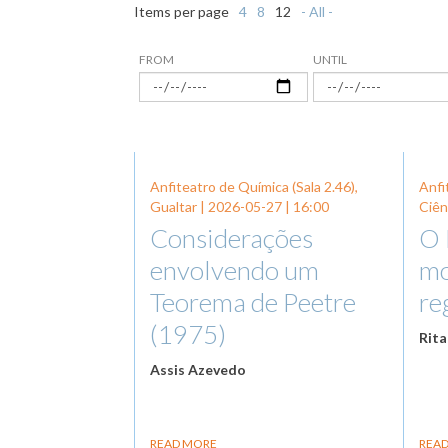
Items per page
4
8
12
- All -
FROM
UNTIL
Anfiteatro de Química (Sala 2.46),
Anfi
Gualtar |
2026-05-27
| 16:00
Ciên
Considerações
O 
envolvendo um
mo
Teorema de Peetre
re
(1975)
Rita
Assis Azevedo
READ MORE
REA