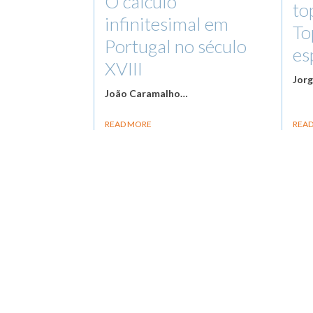
O cálculo
to
infinitesimal em
To
Portugal no século
es
XVIII
Jorg
João Caramalho
…
READ MORE
REA
Pagination