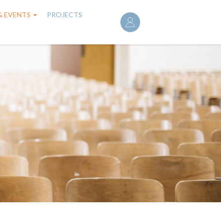
User
& EVENTS
PROJECTS
account
menu