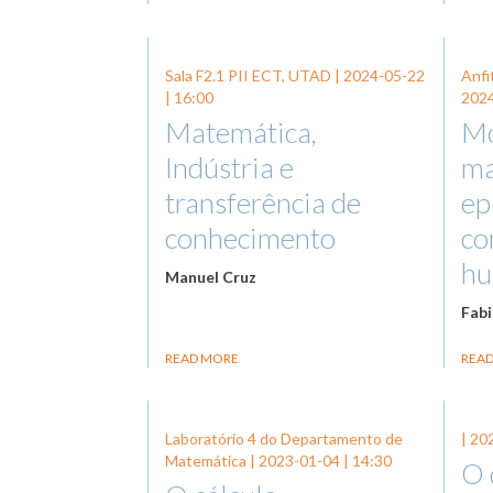
Sala F2.1 PII ECT, UTAD |
2024-05-22
Anfi
| 16:00
202
Matemática,
Mo
Indústria e
ma
transferência de
ep
conhecimento
co
h
Manuel Cruz
Fabi
READ MORE
REA
Laboratório 4 do Departamento de
|
20
Matemática |
2023-01-04
| 14:30
O 