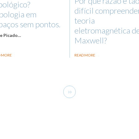
Por que razão é tã
pológico?
difícil compreende
pologia em
teoria
paços sem pontos.
eletromagnética d
e Picado
…
Maxwell?
D MORE
READ MORE
Next
››
page