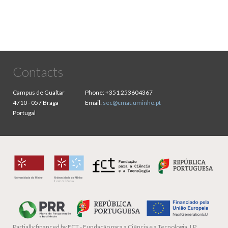
Contacts
Campus de Gualtar
Phone:
+351 253604367
4710 - 057 Braga
Email:
sec@cmat.uminho.pt
Portugal
Partially financed by
FCT - Fundação para a Ciência e a Tecnologia, I.P.,