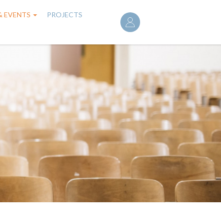
User
& EVENTS
PROJECTS
account
menu