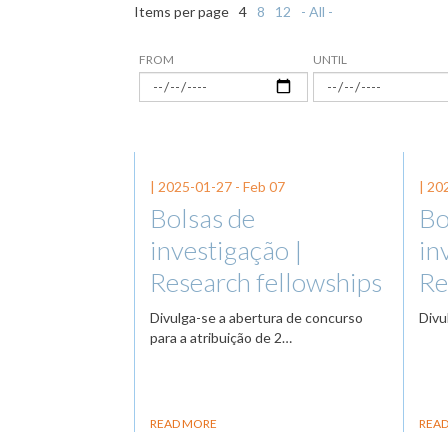
Items per page
4
8
12
- All -
FROM
UNTIL
|
2025-01-27
-
Feb 07
|
20
Bolsas de
Bo
investigação |
in
Research fellowships
Re
Divulga-se a abertura de concurso
Divu
para a atribuição de 2…
READ MORE
REA