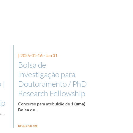
|
2025-01-16
-
Jan 31
Bolsa de
Investigação para
 |
Doutoramento / PhD
Research Fellowship
ip
Concurso para atribuição de
1 (uma)
Bolsa de…
so…
READ MORE