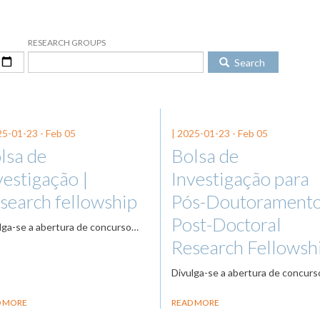
RESEARCH GROUPS
Search
25-01-23
-
Feb 05
|
2025-01-23
-
Feb 05
lsa de
Bolsa de
vestigação |
Investigação para
search fellowship
Pós-Doutoramento
Post-Doctoral
lga-se a abertura de concurso…
Research Fellowsh
Divulga-se a abertura de concur
D MORE
READ MORE