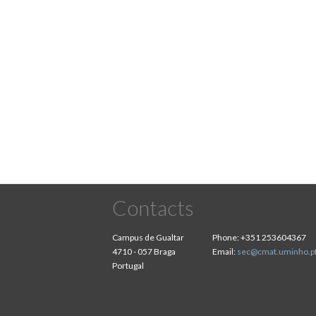
Pagination
Contacts
Campus de Gualtar
Phone:
+351 253604367
4710 - 057 Braga
Email:
sec@cmat.uminho.p
Portugal