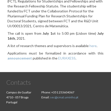
(FCT), Regulations for Studentships and Fellowships and with
the Research Fellowship Statute. The studentship will be
funded by FCT under the Collaboration Protocol for the
Pluriannual Funding Plan for Research Studentships for
Doctoral Students, signed between FCT and the R&D Unit
UI/00013/2021, Centro de Matemática.
The call is open from
July 1st
to 5:00 pm (Lisbon time)
July
16th
, 2021.
A list of research themes and supervisors is available
here
.
Applications must be formalized in accordance with this
announcement
published in the
EURAXESS
.
Contacts
Campus de Gualtar
Phone:
+351 253604367
4710 - 057 Braga
Email:
sec@cmat.uminho.pt
Portugal