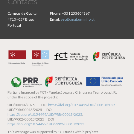
Contacts
Campus de Gualtar
Phone:
+351 253604367
4710 - 057 Braga
Email:
sec@cmat.uminho.pt
Portugal
Partially financed by
FCT - Fundação para a Ciência e a Tecnologia, I.P.,
under the scope of the projects:
UID/00013/2025 DOI
https://doi.org/10.54499/UID/00013/2025
UID/PRR/00013/2025 DOI
https://doi.org/10.54499/UID/PRR/00013/2025
.
UID/PRR2/00013/2025 DOI
https://doi.org/10.54499/UID/PRR2/00013/2025
.
This webpage was supported by FCT funds within projects