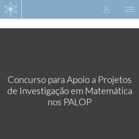
Skip
User
to
Togg
main
navi
accoun
content
menu
Concurso para Apoio a Projetos
de Investigação em Matemática
nos PALOP