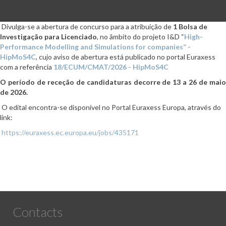
Divulga-se a abertura de concurso para a atribuição de
1 Bolsa de
Investigação para Licenciado
, no âmbito do projeto
I&D “
High-
Performance Modelling and Simulations for companies” -
HipMoS4C
,
cujo aviso de abertura está publicado no portal Euraxess
com a referência
18/ECUM/CMAT/2026 - HipMoS4C
O período de receção de candidaturas decorre de 13 a 26 de maio
de 2026.
O edital encontra-se disponível no Portal Euraxess Europa, através do
link:
https://euraxess.ec.europa.eu/jobs/435171
Contacts