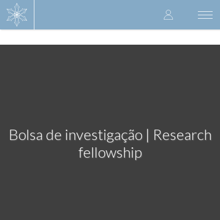
Skip
User
to
Togg
main
navi
accoun
content
menu
Bolsa de investigação | Research
fellowship