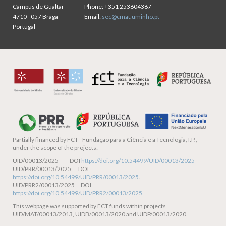
Campus de Gualtar
Phone:
+351 253604367
4710 - 057 Braga
Email:
sec@cmat.uminho.pt
Portugal
Partially financed by
FCT - Fundação para a Ciência e a Tecnologia, I.P.,
under the scope of the projects:
UID/00013/2025 DOI
https://doi.org/10.54499/UID/00013/2025
UID/PRR/00013/2025 DOI
https://doi.org/10.54499/UID/PRR/00013/2025
.
UID/PRR2/00013/2025 DOI
https://doi.org/10.54499/UID/PRR2/00013/2025
.
This webpage was supported by FCT funds within projects
UID/MAT/00013/2013, UIDB/00013/2020 and UIDP/00013/2020.