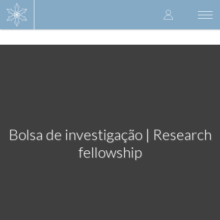
Skip
User
to
Togg
main
navi
accoun
content
menu
Bolsa de investigação | Research
fellowship