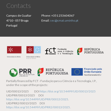
Contacts
Campus de Gualtar
Phone:
+351 253604367
4710 - 057 Braga
Email:
sec@cmat.uminho.pt
Portugal
Partially financed by
FCT - Fundação para a Ciência e a Tecnologia, I.P.,
under the scope of the projects:
UID/00013/2025 DOI
https://doi.org/10.54499/UID/00013/2025
UID/PRR/00013/2025 DOI
https://doi.org/10.54499/UID/PRR/00013/2025
.
UID/PRR2/00013/2025 DOI
https://doi.org/10.54499/UID/PRR2/00013/2025
.