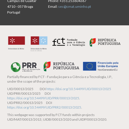
Campus de Gualtar
Phone:
+351 253604367
4710 - 057 Braga
Email:
sec@cmat.uminho.pt
Portugal
Partially financed by
FCT - Fundação para a Ciência e a Tecnologia, I.P.,
under the scope of the projects:
UID/00013/2025 DOI
https://doi.org/10.54499/UID/00013/2025
UID/PRR/00013/2025 DOI
https://doi.org/10.54499/UID/PRR/00013/2025
.
UID/PRR2/00013/2025 DOI
https://doi.org/10.54499/UID/PRR2/00013/2025
.
This webpage was supported by FCT funds within projects
UID/MAT/00013/2013, UIDB/00013/2020 and UIDP/00013/2020.