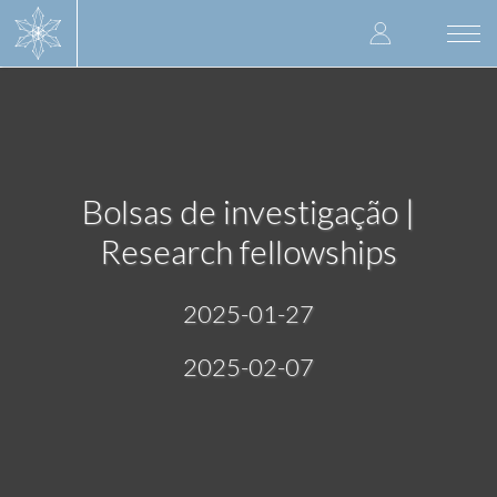
Skip
User
to
Togg
main
navi
accoun
content
menu
Bolsas de investigação |
Research fellowships
2025-01-27
2025-02-07