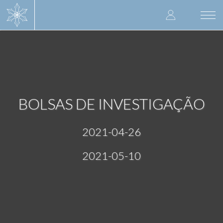
Skip
User
to
Togg
main
navi
accoun
content
menu
BOLSAS DE INVESTIGAÇÃO
2021-04-26
2021-05-10