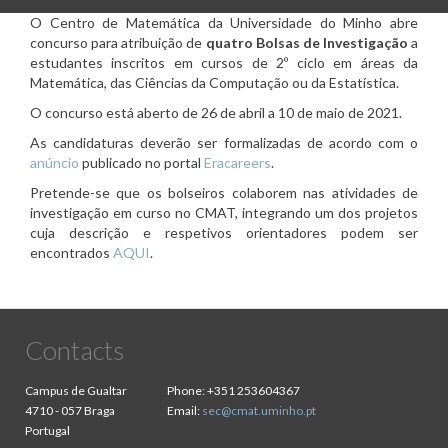
O Centro de Matemática da Universidade do Minho abre
concurso para atribuição de
quatro Bolsas de Investigação
a
estudantes inscritos em cursos de 2º ciclo em áreas da
Matemática, das Ciências da Computação ou da Estatística.
O concurso está aberto de
26 de abril a 10 de maio de 2021.
As candidaturas deverão ser formalizadas de acordo com o
anúncio
publicado no portal
Eracareers
.
Pretende-se que os bolseiros colaborem nas atividades de
investigação em curso no CMAT, integrando um dos projetos
cuja descrição e respetivos orientadores podem ser
encontrados
AQUI
.
Contacts
Campus de Gualtar
Phone:
+351 253604367
4710 - 057 Braga
Email:
sec@cmat.uminho.pt
Portugal