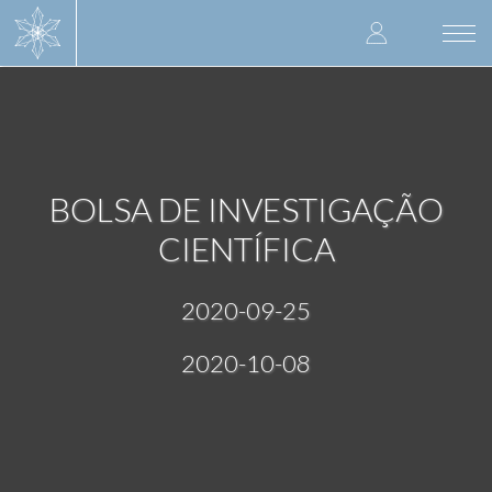
Skip
User
to
Togg
main
navi
accoun
content
menu
BOLSA DE INVESTIGAÇÃO
CIENTÍFICA
2020-09-25
2020-10-08