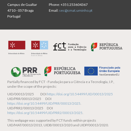
Campus de Gualtar
Phone:
+351 253604367
4710 - 057 Braga
Email:
sec@cmat.uminho.pt
Portugal
Partially financed by
FCT - Fundação para a Ciência e a Tecnologia, I.P.,
under the scope of the projects:
UID/00013/2025 DOI
https://doi.org/10.54499/UID/00013/2025
UID/PRR/00013/2025 DOI
https://doi.org/10.54499/UID/PRR/00013/2025
.
UID/PRR2/00013/2025 DOI
https://doi.org/10.54499/UID/PRR2/00013/2025
.
This webpage was supported by FCT funds within projects
UID/MAT/00013/2013, UIDB/00013/2020 and UIDP/00013/2020.