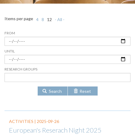
Items per page
4
8
12
- All -
FROM
UNTIL
RESEARCH GROUPS
Search
Reset
ACTIVITIES |
2025-09-26
European's Reserach Night 2025