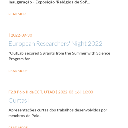
Inauguração - Exposição 'Relógios de Sol'
…
READ MORE
|
2022-09-30
European Researchers' Night 2022
"OutLab secured 5 grants from the Summer with Science
Program for…
READ MORE
F2.8 Pólo II da ECT, UTAD |
2022-03-16
| 16:00
Curtas I
Apresentações curtas dos trabalhos desenvolvidos por
membros do Polo…
READ MORE