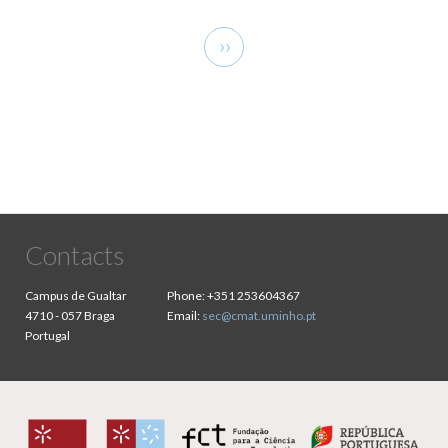
Pagination
Next
››
page
Contacts
Campus de Gualtar
Phone:
+351 253604367
4710 - 057 Braga
Email:
sec@cmat.uminho.pt
Portugal