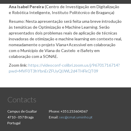
Ana Isabel Pereira
(Centro de Investigação em Digitalização
e Robótica Inteligente, Instituto Politécnico de Bragança)
Resumo: Nesta apresentação será feita uma breve introdução
às temáticas de Optimização e Machine Learning. Serão
apresentados dois problemas reais de aplicação de técnicas
inovadoras de otimização e machine learning em contexto real,
nomeadamente o projeto Viana+Acessível em colaboração
com o Município de Viana do Castelo e iSafety em
colaboração com a SONAE.
Zoom link:
https://videoconf-colibri.zoom.us/j/96701716714?
pwd=MVF0T3hYbnErZFUyQlJWL2d4THFkQT09
Contacts
Campus de Gualtar
Phone:
+351 253604367
4710 - 057 Braga
Email:
sec@cmat.uminho.pt
Portugal