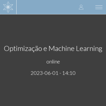
Skip
User
to
Togg
main
navi
accoun
content
menu
Optimização e Machine Learning
online
2023-06-01 - 14:10