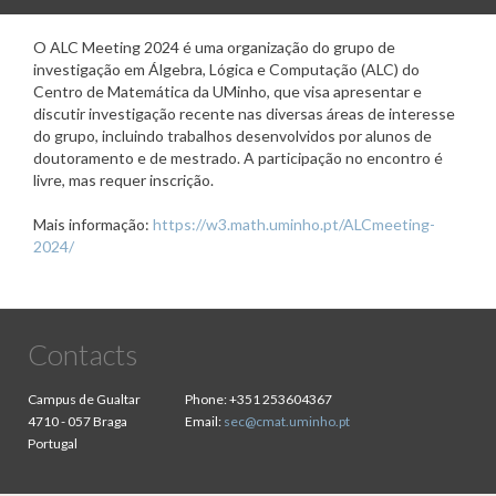
O ALC Meeting 2024 é uma organização do grupo de
investigação em Álgebra, Lógica e Computação (ALC) do
Centro de Matemática da UMinho, que visa apresentar e
discutir investigação recente nas diversas áreas de interesse
do grupo, incluindo trabalhos desenvolvidos por alunos de
doutoramento e de mestrado. A participação no encontro é
livre, mas requer inscrição.
Mais informação:
https://w3.math.uminho.pt/ALCmeeting-
2024/
Contacts
Campus de Gualtar
Phone:
+351 253604367
4710 - 057 Braga
Email:
sec@cmat.uminho.pt
Portugal