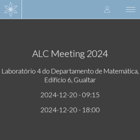
Skip
User
to
Togg
main
navi
accoun
content
menu
ALC Meeting 2024
Laboratório 4 do Departamento de Matemática,
Edifício 6, Gualtar
2024-12-20 - 09:15
2024-12-20 - 18:00